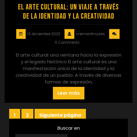
El Arte Cultural: Un Viaje a Través
de la Identidad y la Creatividad
12 diciembre 2023
cremantmuses
0 Comments
El arte cultural: una ventana hacia la expresión
y el legado histórico El arte cultural es una
manifestación única de la identidad y la
creatividad de un pueblo. A través de diversas
formas de expresión,
Leer más
Paginación
1
2
Siguiente página
Página
Página
de
Buscar en