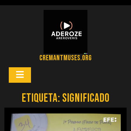
Saltar
al
contenido
cremantmuses.org
Botón
Abrir
Etiqueta:
significado