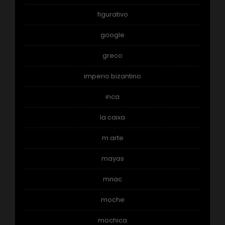
figurativo
google
greco
imperio bizantino
inca
la caixa
m arte
mayas
mnac
moche
mochica