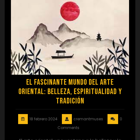
El fascinante mundo del arte
oriental: Belleza, Espiritualidad y
Tradición
18 febrero 2024
cremantmuses
0
Comments