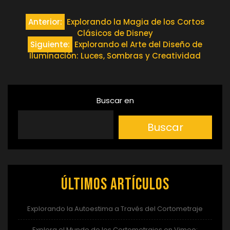
Navegación
Anterior:
Explorando la Magia de los Cortos
Clásicos de Disney
de
Siguiente:
Explorando el Arte del Diseño de
Iluminación: Luces, Sombras y Creatividad
entradas
Buscar en
Buscar
Últimos artículos
Explorando la Autoestima a Través del Cortometraje
Explora el Mundo de los Cortometrajes en Vimeo: