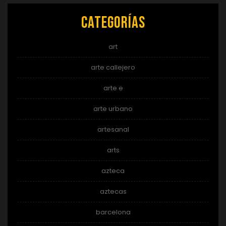
Categorías
art
arte callejero
arte e
arte urbano
artesanal
arts
azteca
aztecas
barcelona