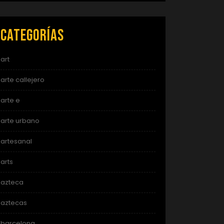
Categorías
art
arte callejero
arte e
arte urbano
artesanal
arts
azteca
aztecas
barcelona