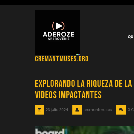
Saltar
al
contenido
QU
cremantmuses.org
Explorando la Riqueza de la
Videos Impactantes
23 julio 2024
cremantmuses
0 