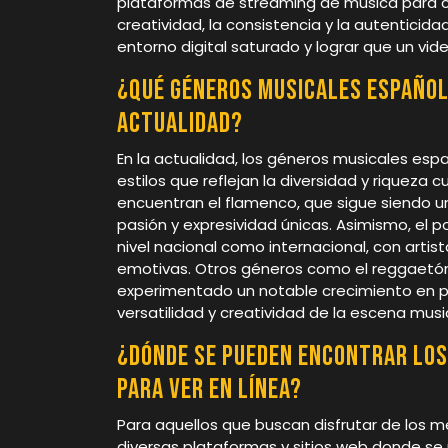
plataformas de streaming de música para co
creatividad, la consistencia y la autentici
entorno digital saturado y lograr que un vi
¿Qué géneros musicales español
actualidad?
En la actualidad, los géneros musicales e
estilos que reflejan la diversidad y riqueza 
encuentran el flamenco, que sigue siendo u
pasión y expresividad únicas. Asimismo, el
nivel nacional como internacional, con arti
emotivas. Otros géneros como el reggaetón,
experimentado un notable crecimiento en po
versatilidad y creatividad de la escena musi
¿Dónde se pueden encontrar los
para ver en línea?
Para aquellos que buscan disfrutar de los m
diversas plataformas y sitios web donde se