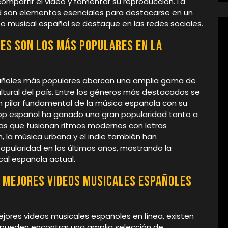
mpartir el video y fomentar su reproducción. La
dad son elementos esenciales para destacarse en un
deo musical español se destaque en las redes sociales.
es son los más populares en la
spañoles más populares abarcan una amplia gama de
cultural del país. Entre los géneros más destacados se
n pilar fundamental de la música española con su
 pop español ha ganado una gran popularidad tanto a
stas que fusionan ritmos modernos con letras
 la música urbana y el indie también han
pularidad en los últimos años, mostrando la
cal española actual.
 mejores videos musicales españoles
ejores videos musicales españoles en línea, existen
 pueden encontrar una amplia selección de