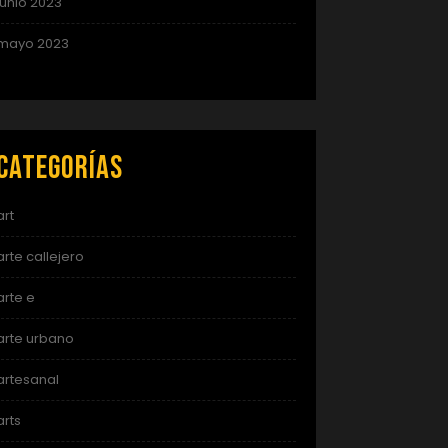
junio 2023
mayo 2023
Categorías
art
arte callejero
arte e
arte urbano
artesanal
arts