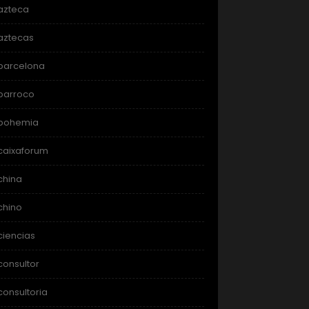
azteca
aztecas
barcelona
barroco
bohemia
caixaforum
china
chino
ciencias
consultor
consultoria