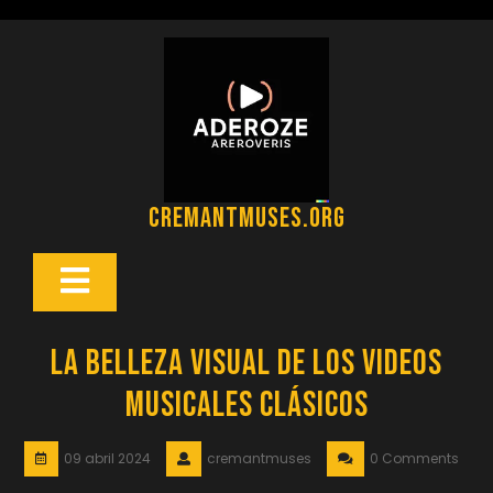
Saltar
al
contenido
cremantmuses.org
Botón
Abrir
La Belleza Visual de los Videos
Musicales Clásicos
09 abril 2024
cremantmuses
0 Comments