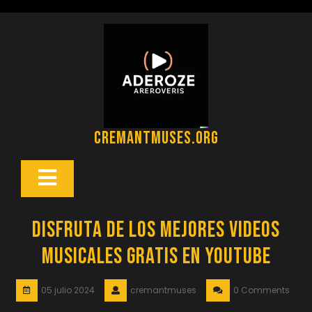
Saltar
al
contenido
cremantmuses.org
Botón
Abrir
Disfruta de los Mejores Videos
Musicales Gratis en YouTube
05 julio 2024
cremantmuses
0 Comments