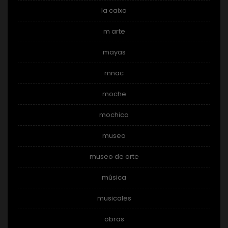
la caixa
m arte
mayas
mnac
moche
mochica
museo
museo de arte
música
musicales
obras