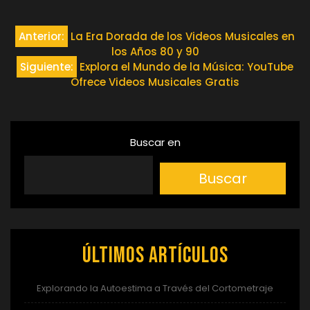
Navegación
Anterior:
La Era Dorada de los Videos Musicales en
los Años 80 y 90
de
Siguiente:
Explora el Mundo de la Música: YouTube
Ofrece Videos Musicales Gratis
entradas
Buscar en
Buscar
Últimos artículos
Explorando la Autoestima a Través del Cortometraje