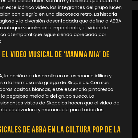
 es una celebración vibrante y colorida que captura
 En este icónico video, las integrantes del grupo lucen
ilan con alegría en una discoteca retro. La historia
tagiosa y la diversión desenfadada que define a ABBA
su enfoque visualmente impactante, el video de
sico atemporal que sigue siendo apreciado por
p.
 el video musical de ‘Mamma Mia’ de
la acción se desarrolla en un escenario idílico y
 a la hermosa isla griega de Skopelos. Con sus
doras casitas blancas, este escenario pintoresco
la pegajosa melodía del grupo sueco. La
esionantes vistas de Skopelos hacen que el video de
nte cautivadora y memorable para todos los
icales de ABBA en la cultura pop de la