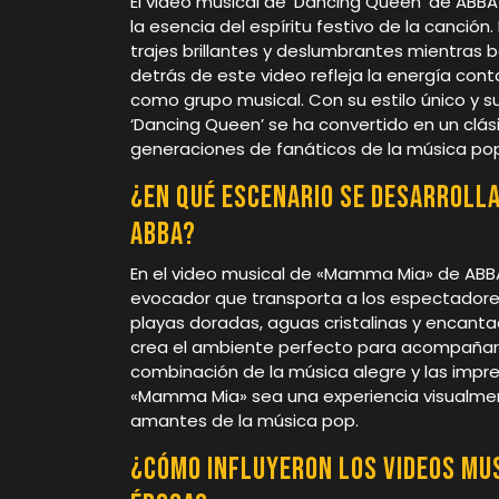
El video musical de ‘Dancing Queen’ de ABBA
la esencia del espíritu festivo de la canción.
trajes brillantes y deslumbrantes mientras ba
detrás de este video refleja la energía con
como grupo musical. Con su estilo único y 
‘Dancing Queen’ se ha convertido en un clá
generaciones de fanáticos de la música po
¿En qué escenario se desarrolla
ABBA?
En el video musical de «Mamma Mia» de ABBA, 
evocador que transporta a los espectadores
playas doradas, aguas cristalinas y encanta
crea el ambiente perfecto para acompañar 
combinación de la música alegre y las impr
«Mamma Mia» sea una experiencia visualme
amantes de la música pop.
¿Cómo influyeron los videos mus