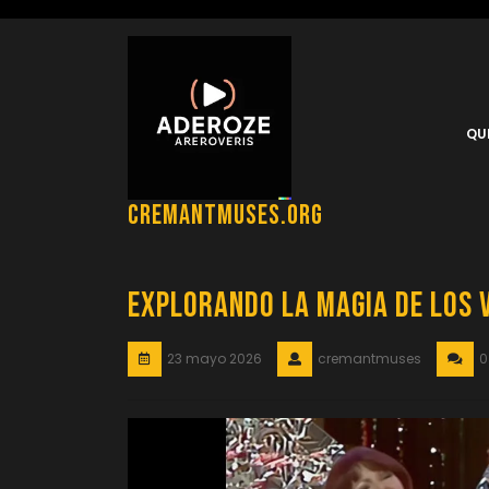
Saltar
al
contenido
QU
cremantmuses.org
Explorando la Magia de los 
23 mayo 2026
cremantmuses
0