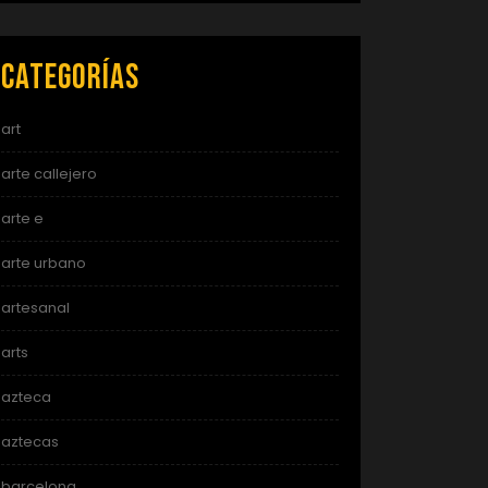
Categorías
art
arte callejero
arte e
arte urbano
artesanal
arts
azteca
aztecas
barcelona