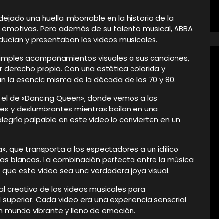
ejado una huella imborrable en la historia de la
 emotivas. Pero además de su talento musical, ABBA
ducían y presentaban los videos musicales.
 simples acompañamientos visuales a sus canciones,
r derecho propio. Con una estética colorida y
n la esencia misma de la década de los 70 y 80.
s el de «Dancing Queen», donde vemos a las
ntes y deslumbrantes mientras bailan en una
alegría palpable en este video lo convierten en un
 que transporta a los espectadores a un idílico
tas blancas. La combinación perfecta entre la música
que este video sea una verdadera joya visual.
l creativo de los videos musicales para
 superior. Cada video era una experiencia sensorial
 mundo vibrante y lleno de emoción.