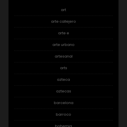
art
arte callejero
arte e
arte urbano
artesanal
arts
azteca
aztecas
barcelona
barroco
bohemia