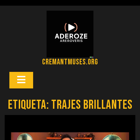
Saltar
al
contenido
cremantmuses.org
Botón
Abrir
Etiqueta:
trajes brillantes