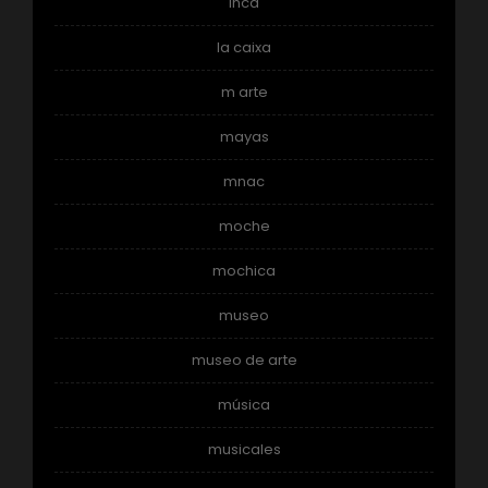
inca
la caixa
m arte
mayas
mnac
moche
mochica
museo
museo de arte
música
musicales