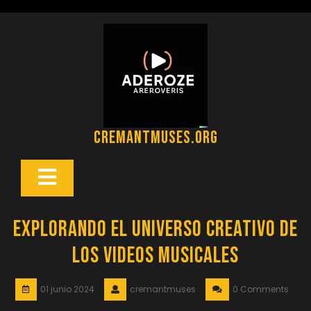
Saltar
al
contenido
cremantmuses.org
Botón
Abrir
Explorando el Universo Creativo de
los Videos Musicales
01 junio 2024
cremantmuses
0 Comments