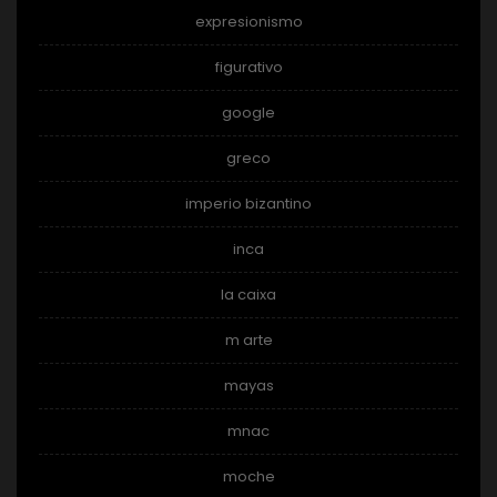
expresionismo
figurativo
google
greco
imperio bizantino
inca
la caixa
m arte
mayas
mnac
moche