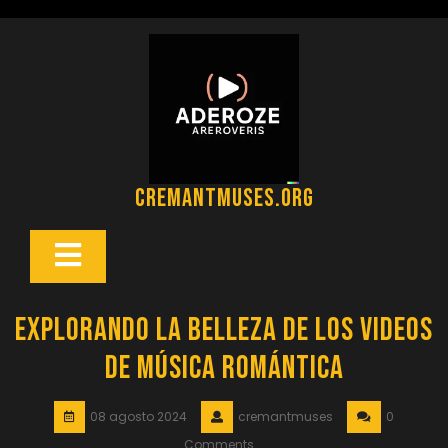
Saltar
al
contenido
cremantmuses.org
Botón
Abrir
Explorando la Belleza de los Videos
de Música Romántica
08 agosto 2024
cremantmuses
0
Comments