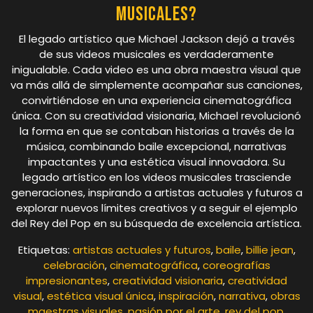
musicales?
El legado artístico que Michael Jackson dejó a través
de sus videos musicales es verdaderamente
inigualable. Cada video es una obra maestra visual que
va más allá de simplemente acompañar sus canciones,
convirtiéndose en una experiencia cinematográfica
única. Con su creatividad visionaria, Michael revolucionó
la forma en que se contaban historias a través de la
música, combinando baile excepcional, narrativas
impactantes y una estética visual innovadora. Su
legado artístico en los videos musicales trasciende
generaciones, inspirando a artistas actuales y futuros a
explorar nuevos límites creativos y a seguir el ejemplo
del Rey del Pop en su búsqueda de excelencia artística.
Etiquetas:
artistas actuales y futuros
,
baile
,
billie jean
,
celebración
,
cinematográfica
,
coreografías
impresionantes
,
creatividad visionaria
,
creatividad
visual
,
estética visual única
,
inspiración
,
narrativa
,
obras
maestras visuales
,
pasión por el arte
,
rey del pop
,