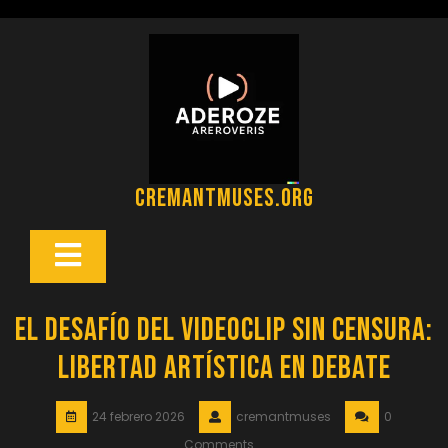
Saltar
al
contenido
cremantmuses.org
Botón
Abrir
El Desafío del Videoclip Sin Censura:
Libertad Artística en Debate
24 febrero 2026
cremantmuses
0
Comments