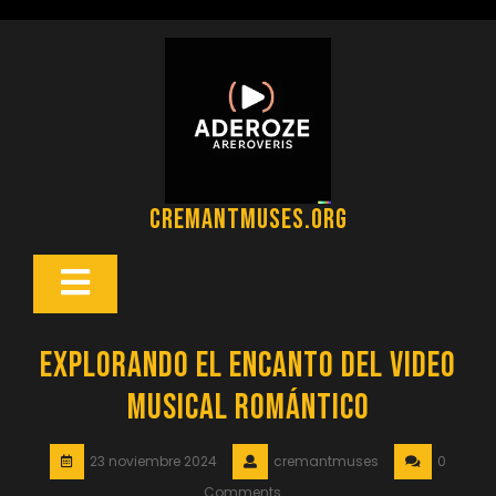
Saltar
al
contenido
cremantmuses.org
Botón
Abrir
Explorando el Encanto del Video
Musical Romántico
23 noviembre 2024
cremantmuses
0
Comments