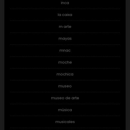
inca
la caixa
m arte
mayas
mnac
moche
mochica
museo
museo de arte
música
musicales