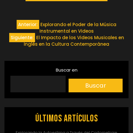
Navegación
Anterior:
Explorando el Poder de la Música
Instrumental en Videos
de
Siguiente:
El Impacto de los Videos Musicales en
Inglés en la Cultura Contemporánea
entradas
Buscar en
Buscar
Últimos artículos
Explorando la Autoestima a Través del Cortometraje