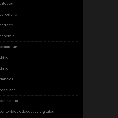
aztecas
barcelona
barroco
bohemia
caixaforum
china
chino
ciencias
consultor
consultoria
contenidos educativos digitales