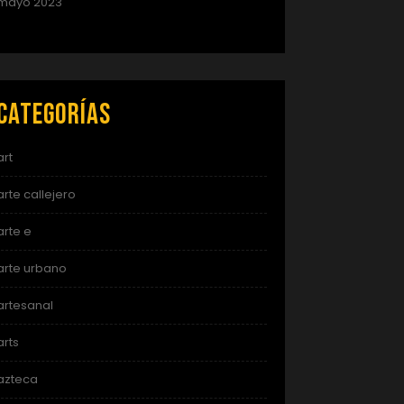
mayo 2023
Categorías
art
arte callejero
arte e
arte urbano
artesanal
arts
azteca