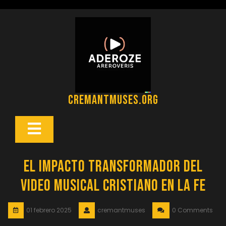
Saltar
al
contenido
cremantmuses.org
Botón
Abrir
El Impacto Transformador del
Video Musical Cristiano en la Fe
01 febrero 2025
cremantmuses
0 Comments