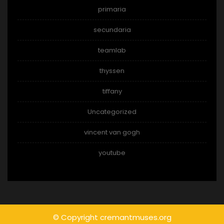
primaria
secundaria
teamlab
thyssen
tiffany
Uncategorized
vincent van gogh
youtube
© Copyright cremantmuses.org