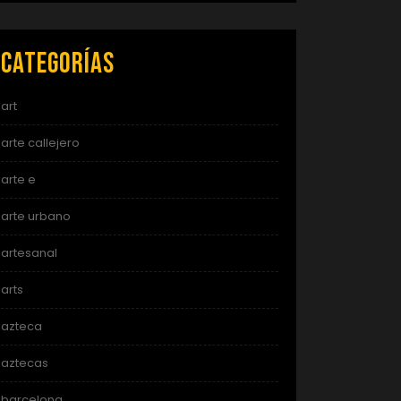
Categorías
art
arte callejero
arte e
arte urbano
artesanal
arts
azteca
aztecas
barcelona