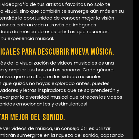
 videografía de tus artistas favoritos no solo te
to visual, sino que también te sumerge aún más en su
tendrás la oportunidad de conocer mejor la visión
anciones cobran vida a través de imágenes
ideos de música de esos artistas que resuenan
tu experiencia musical.
icales para descubrir nueva música.
és de la visualización de videos musicales es una
a y ampliar tus horizontes sonoros. Cada género
rativa, que se refleja en los videos musicales
s que quizás no hayas explorado antes, puedes
ivadores y letras inspiradoras que te sorprenderán y
levar por la diversidad musical que ofrecen los videos
sonidos emocionantes y estimulantes!
tar mejor del sonido.
 ver videos de música, un consejo útil es utilizar
ermitirán sumergirte en la riqueza del sonido, captando