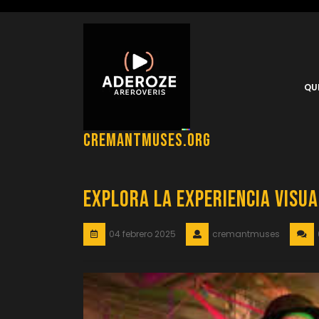
Saltar
al
contenido
QU
cremantmuses.org
Explora la Experiencia Visua
04 febrero 2025
cremantmuses