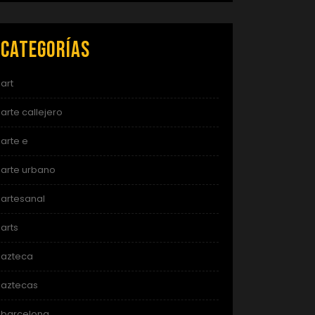
Categorías
art
arte callejero
arte e
arte urbano
artesanal
arts
azteca
aztecas
barcelona