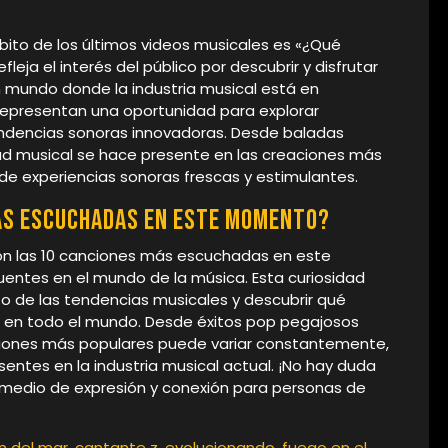
ito de los últimos videos musicales es «¿Qué
leja el interés del público por descubrir y disfrutar
n mundo donde la industria musical está en
representan una oportunidad para explorar
tendencias sonoras innovadoras. Desde baladas
dad musical se hace presente en las creaciones más
de experiencias sonoras frescas y estimulantes.
ás escuchadas en este momento?
son las 10 canciones más escuchadas en este
entes en el mundo de la música. Esta curiosidad
anto de las tendencias musicales y descubrir qué
s en todo el mundo. Desde éxitos pop pegajosos
nciones más populares puede variar constantemente,
sentes en la industria musical actual. ¡No hay duda
 medio de expresión y conexión para personas de
n del mar
,
cantante z
,
evolucionando
,
fuego en el