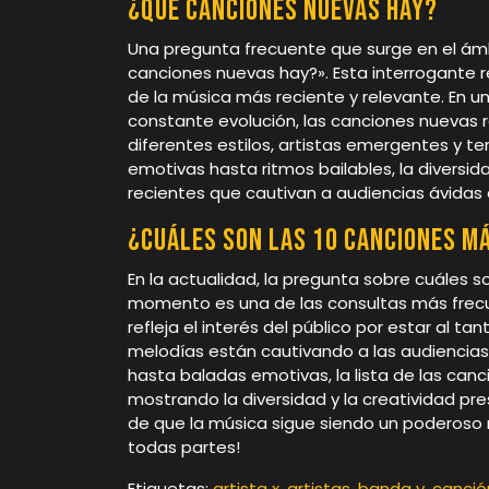
¿Qué canciones nuevas hay?
Una pregunta frecuente que surge en el ámb
canciones nuevas hay?». Esta interrogante ref
de la música más reciente y relevante. En u
constante evolución, las canciones nuevas 
diferentes estilos, artistas emergentes y 
emotivas hasta ritmos bailables, la diversi
recientes que cautivan a audiencias ávidas 
¿Cuáles son las 10 canciones m
En la actualidad, la pregunta sobre cuáles 
momento es una de las consultas más frecu
refleja el interés del público por estar al t
melodías están cautivando a las audiencia
hasta baladas emotivas, la lista de las ca
mostrando la diversidad y la creatividad pre
de que la música sigue siendo un poderoso
todas partes!
Etiquetas:
artista x
,
artistas
,
banda y
,
canció