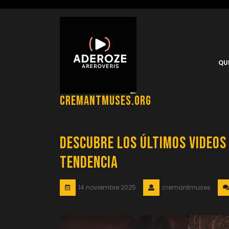
Saltar
al
contenido
QU
cremantmuses.org
Descubre los Últimos Video
Tendencia
14 noviembre 2025
cremantmuses