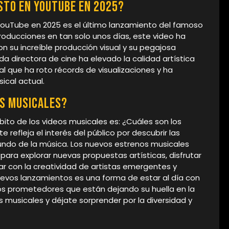
isto en YouTube en 2025?
YouTube en 2025 es el último lanzamiento del famoso
roducciones en tan solo unos días, este video ha
 su increíble producción visual y su pegajosa
 directora de cine ha elevado la calidad artística
al que ha roto récords de visualizaciones y ha
ical actual.
s musicales?
ito de los videos musicales es: ¿Cuáles son los
refleja el interés del público por descubrir las
undo de la música. Los nuevos estrenos musicales
ra explorar nuevas propuestas artísticas, disfrutar
ar con la creatividad de artistas emergentes y
evos lanzamientos es una forma de estar al día con
tos prometedores que están dejando su huella en la
 musicales y déjate sorprender por la diversidad y