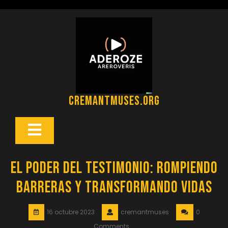
Saltar
al
contenido
cremantmuses.org
Botón
Abrir
El Poder del Testimonio: Rompiendo
Barreras y Transformando Vidas
16 octubre 2023
cremantmuses
0
Comments