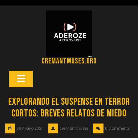
Saltar
al
contenido
cremantmuses.org
Botón
Abrir
Explorando el Suspense en Terror
Cortos: Breves Relatos de Miedo
09 mayo 2024
cremantmuses
0 Comments