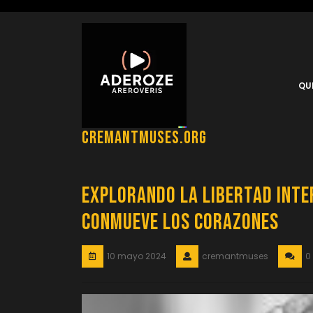
Saltar
al
contenido
QU
cremantmuses.org
Explorando la Libertad Inter
Conmueve los Corazones
10 mayo 2024
cremantmuses
0