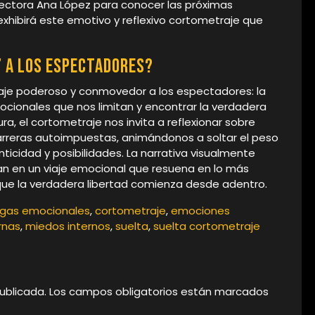
directora Ana López para conocer las próximas
xhibirá este emotivo y reflexivo cortometraje que
’ a los espectadores?
aje poderoso y conmovedor a los espectadores: la
ocionales que nos limitan y encontrar la verdadera
aura, el cortometraje nos invita a reflexionar sobre
arreras autoimpuestas, animándonos a soltar el peso
ticidad y posibilidades. La narrativa visualmente
an en un viaje emocional que resuena en lo más
ue la verdadera libertad comienza desde adentro.
rgas emocionales
,
cortometraje
,
emociones
rnas
,
miedos internos
,
suelta
,
suelta cortometraje
ublicada.
Los campos obligatorios están marcados