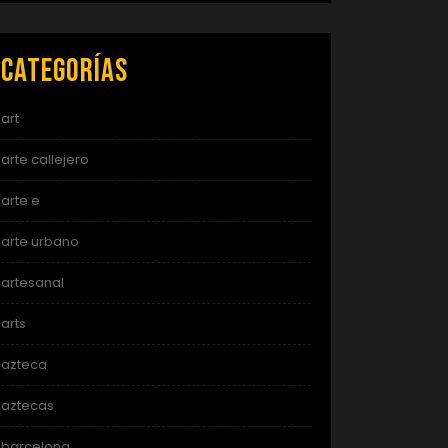
Categorías
art
arte callejero
arte e
arte urbano
artesanal
arts
azteca
aztecas
barcelona