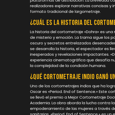
plataformas de distribución. La brevedad ca
realizadores explorar narrativas concisas y
formato tradicional de largometraje.
¿Cuál es la historia del cortom
La historia del cortometraje «Dohra» es un
de misterio y emoción. La trama sigue los 
oscuro y secretos entrelazados desencade
se desarrolla la historia, el espectador es l
inesperados y revelaciones impactantes. «D
experiencia cinematográfica que desafía nue
la complejidad de la condición humana.
¿Qué cortometraje indio ganó u
Uno de los cortometrajes indios que ha log
Oscar es «Period. End of Sentence.» Este co
se llevó el premio a Mejor Cortometraje Docu
Academia. La obra aborda la lucha contra la
empoderamiento de las mujeres a través de
sanitarias. «Period. End of Sentence.» es un 