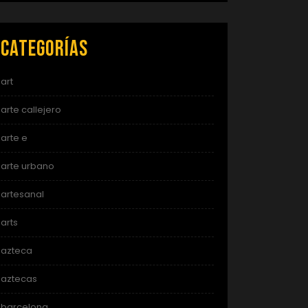
Categorías
art
arte callejero
arte e
arte urbano
artesanal
arts
azteca
aztecas
barcelona