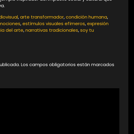
va.
diovisual
,
arte transformador
,
condición humana
,
mociones
,
estímulos visuales efímeros
,
expresión
ia del arte
,
narrativas tradicionales
,
soy tu
ublicada.
Los campos obligatorios están marcados