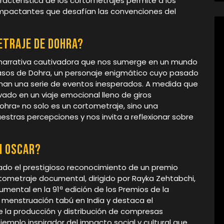
racterística de los cortometrajes permite a los
 impactantes que desafían las convenciones del
etraje de Dohra?
a narrativa cautivadora que nos sumerge en un mundo
pasos de Dohra, un personaje enigmático cuyo pasado
nan una serie de eventos inesperados. A medida que
levado en un viaje emocional lleno de giros
ohra» no solo es un cortometraje, sino una
stras percepciones y nos invita a reflexionar sobre
n Oscar?
rado el prestigioso reconocimiento de un premio
rtometraje documental, dirigido por Rayka Zehtabchi,
mental en la 91ª edición de los Premios de la
 menstruación tabú en India y destaca el
 la producción y distribución de compresas
ejemplo inspirador del impacto social y cultural que