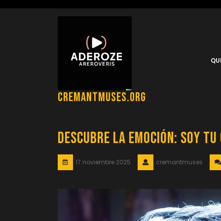
Saltar
al
contenido
QU
cremantmuses.org
Descubre la Emoción: Soy T
17 noviembre 2025
cremantmuses