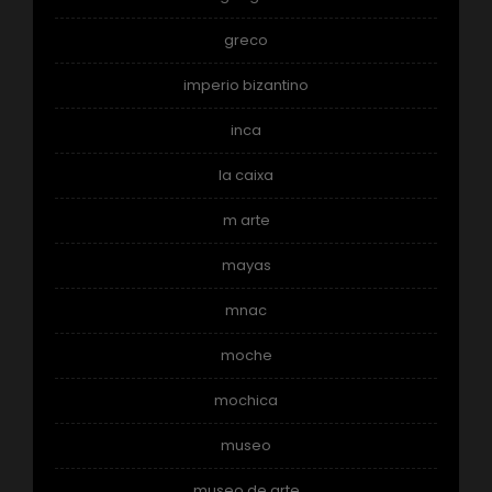
greco
imperio bizantino
inca
la caixa
m arte
mayas
mnac
moche
mochica
museo
museo de arte