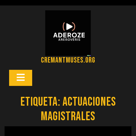
Saltar
al
contenido
cremantmuses.org
Botón
Abrir
Etiqueta:
actuaciones
magistrales