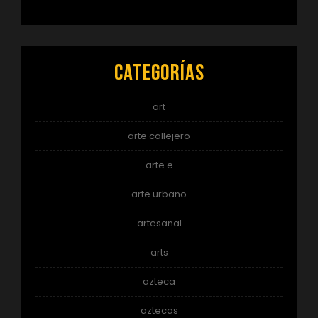
Categorías
art
arte callejero
arte e
arte urbano
artesanal
arts
azteca
aztecas