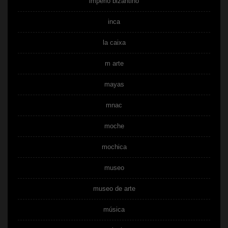
imperio bizantino
inca
la caixa
m arte
mayas
mnac
moche
mochica
museo
museo de arte
música