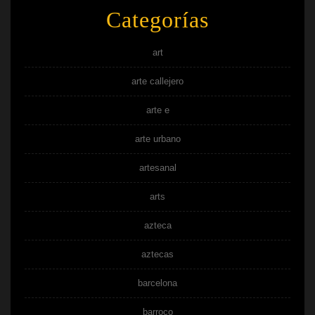
Categorías
art
arte callejero
arte e
arte urbano
artesanal
arts
azteca
aztecas
barcelona
barroco