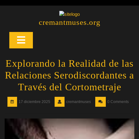
Saltar
al
contenido
cremantmuses.org
Botón
Abrir
Explorando la Realidad de las
Relaciones Serodiscordantes a
Través del Cortometraje
17 diciembre 2025
cremantmuses
0 Comments