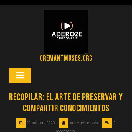
Saltar
al
contenido
cremantmuses.org
Botón
Abrir
Recopilar: El arte de preservar y
compartir conocimientos
10 octubre 2023
cremantmuses
0
Comments