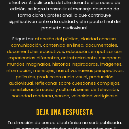
efectiva. Al pulir cada detalle durante el proceso de
edición, se logra transmitir el mensaje deseado de
forma clara y profesional, lo que contribuye
significativamente a la calidad y el impacto final del
producto audiovisual.
Etiquetas:
atención del público
,
claridad concisa
,
comunicación
,
contenido en línea
,
documentales
,
documentales educativos
,
educación
,
empatizar con
experiencias diferentes
,
entretenimiento
,
escapar a
mundos imaginarios
,
historias inspiradoras
,
imágenes
,
información
,
mensajes
,
narrativa
,
nuevas perspectivas
,
películas
,
produccion audio visual
,
producción
audiovisual
,
reflexionar sobre cuestiones complejas
,
sensibilización social y cultural
,
series de televisión
,
sociedad moderna
,
sonido
,
velocidad vertiginosa
Deja una respuesta
Tu dirección de correo electrónico no será publicada.
Los campos obligatorios están marcados con
*