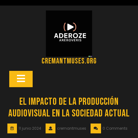
Saltar
al
contenido
cremantmuses.org
Botón
Abrir
El Impacto de la Producción
Audiovisual en la Sociedad Actual
11 junio 2024
cremantmuses
0 Comments