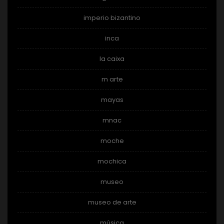
imperio bizantino
inca
la caixa
m arte
mayas
mnac
moche
mochica
museo
museo de arte
música