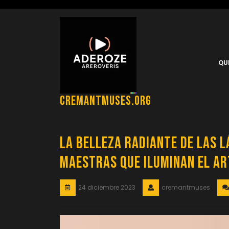
Saltar
al
contenido
QU
cremantmuses.org
La Belleza Radiante de las 
Maestras que Iluminan el Ar
24 diciembre 2023
cremantmuses