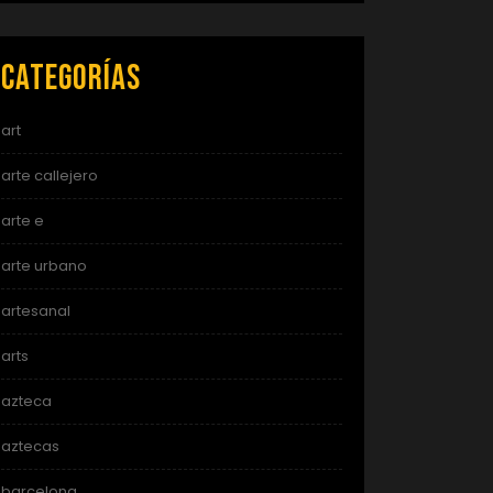
Categorías
art
arte callejero
arte e
arte urbano
artesanal
arts
azteca
aztecas
barcelona