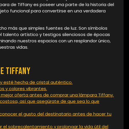
ara de Tiffany es poseer una parte de la historia del
jeto funcional para convertirse en una verdadera
cho más que simples fuentes de luz. Son símbolos
 talento artístico y testigos silenciosos de épocas
minando nuestros espacios con un resplandor único,
estras vidas.
e tiffany
 esté hecha de cristal auténtico.
s y colores vibrantes.
 mejor oferta antes de comprar una lámpara Tiffany.
n costosa, así que asegúrate de que sea lo que
 conocer el gusto del destinatario antes de hacer tu
r el sobrecalentamiento y prolongar la vida útil del