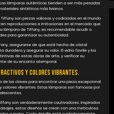
 Las lámparas auténticas tienden a ser más pesadas
ateriales sintéticos más livianos.
Tiffany son piezas valiosas y codiciadas en el mundo
xisten reproducciones e imitaciones en el mercado que
una lámpara de Tiffany, es recomendable acudir a
des para garantizar su autenticidad.
ffany, asegurarse de que esté hecha de cristal
 duradera y asegurar su valor. El vidrio favrile y los
intivas de estas obras de arte, y verificar su
ente de su encanto atemporal.
ractivos y colores vibrantes.
a de las claves para encontrar una pieza excepcional
 y colores vibrantes. Estas lámparas son famosas por
palescentes.
 Tiffany son verdaderamente cautivadores. Inspirados
paisajes, estos diseños se crean con una meticulosa
lados a mano. Cada detalle está cuidadosamente