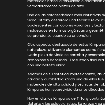
materiales hasta la minuciosa elaboración 
verdaderamente piezas de arte.
Una de las características más distintivas d
vidrio. Tiffany desarrolló una técnica revoluci
opalescentes con colores vibrantes y textur
moldeados en formas orgánicas o geométric
sorprendente cuando se encendían.
Otro aspecto destacado de estas lámparas so
naturaleza, utilizando elementos como flores
Cada pieza de vidrio se cortaba y ensambl
armonioso y detallado. El resultado final er
con una belleza única.
Además de su estética impresionante, las 
calidad y durabilidad. Cada una de ellas fue 
materiales de alta calidad y técnicas de fa
lámparas han sobrevivido durante décadas y
Hoy en día, las lámparas de Tiffany contin
del arte y los coleccionistas. Su rareza y s