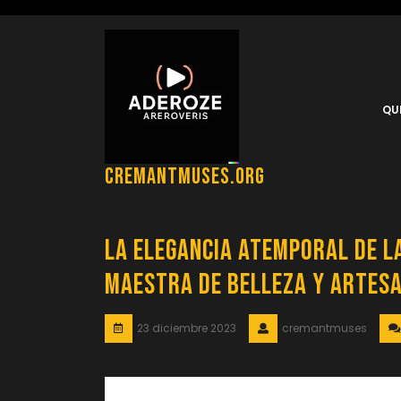
Saltar
al
contenido
QU
cremantmuses.org
La Elegancia Atemporal de l
Maestra de Belleza y Artes
23 diciembre 2023
cremantmuses