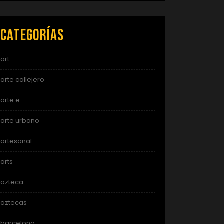
Categorías
art
arte callejero
arte e
arte urbano
artesanal
arts
azteca
aztecas
barcelona