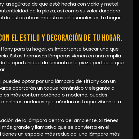
any, asegúrate de que esté hecha con vidrio y metal
 autenticidad de la pieza, así como su valor duradero.
ral de estas obras maestras artesanales en tu hogar
on el estilo y decoración de tu hogar.
iffany para tu hogar, es importante buscar una que
spacio. Estas hermosas lámparas vienen en una amplia
inda la oportunidad de encontrar la pieza perfecta que
ar.
al, puedes optar por una lámpara de Tiffany con un
mparas aportarán un toque romántico y elegante a
estilo es más contemporáneo o moderno, puedes
 o colores audaces que añadan un toque vibrante a
cación de la lámpara dentro del ambiente. Si tienes
 más grande y llamativa que se convierta en el
, si tienes un espacio más reducido, una lámpara más