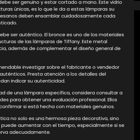
y debe ser genuino y estar cortado a mano. Este vidrio
turas únicas, es lo que le da a estas lámparas su
 artesanos deben ensamblar cuidadosamente cada
sticado.
ebe ser auténtico. El bronce es uno de los materiales
cturas de las lámparas de Tiffany. Este metal
ncia, además de complementar el diseño general de
mendable investigar sobre el fabricante o vendedor
uténticos. Presta atención a los detalles del
dan indicar su autenticidad.
ad de una lámpara específica, considera consultar a
des para obtener una evaluación profesional. Ellos
onfirmar si está hecha con materiales genuinos.
ica no solo es una hermosa pieza decorativa, sino
or puede aumentar con el tiempo, especialmente si se
serva adecuadamente.