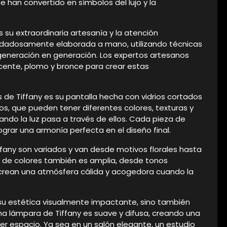
 se han convertido en símbolos del lujo y la
s su extraordinaria artesanía y la atención
uidadosamente elaborada a mano, utilizando técnicas
 generación en generación. Los expertos artesanos
cente, plomo y bronce para crear estas
s de Tiffany es su pantalla hecha con vidrios cortados
s, que pueden tener diferentes colores, texturas y
ndo la luz pasa a través de ellos. Cada pieza de
grar una armonía perfecta en el diseño final.
ffany son variados y van desde motivos florales hasta
 de colores también es amplia, desde tonos
 crean una atmósfera cálida y acogedora cuando la
su estética visualmente impactante, sino también
na lámpara de Tiffany es suave y difusa, creando una
er espacio. Ya sea en un salón elegante, un estudio