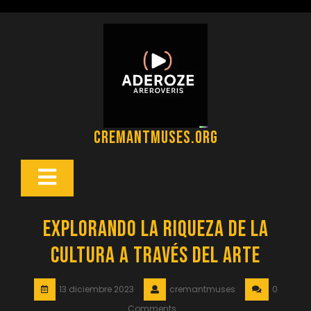
Saltar
al
contenido
cremantmuses.org
Botón
Abrir
Explorando la riqueza de la
cultura a través del arte
13 diciembre 2023
cremantmuses
0
Comments