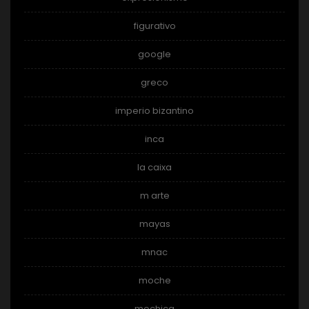
figurativo
google
greco
imperio bizantino
inca
la caixa
m arte
mayas
mnac
moche
mochica