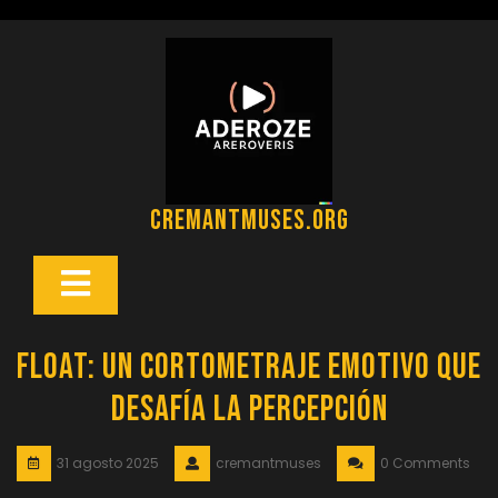
Saltar
al
contenido
cremantmuses.org
Botón
Abrir
Float: Un Cortometraje Emotivo que
Desafía la Percepción
31 agosto 2025
cremantmuses
0 Comments