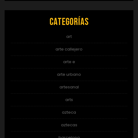
Categorías
art
arte callejero
arte e
arte urbano
artesanal
arts
azteca
aztecas
barcelona