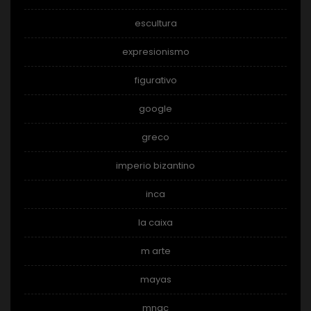
escultura
expresionismo
figurativo
google
greco
imperio bizantino
inca
la caixa
m arte
mayas
mnac