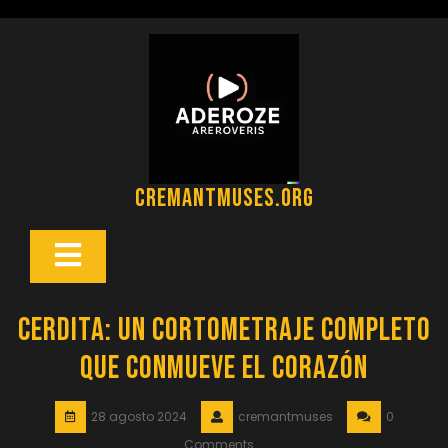
Saltar
al
contenido
cremantmuses.org
Botón
Abrir
Cerdita: Un Cortometraje Completo
que Conmueve el Corazón
28 agosto 2024
cremantmuses
0
Comments