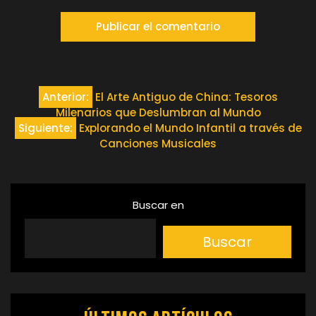
Navegación
Anterior:
El Arte Antiguo de China: Tesoros
Milenarios que Deslumbran al Mundo
de
Siguiente:
Explorando el Mundo Infantil a través de
Canciones Musicales
entradas
Buscar en
Buscar