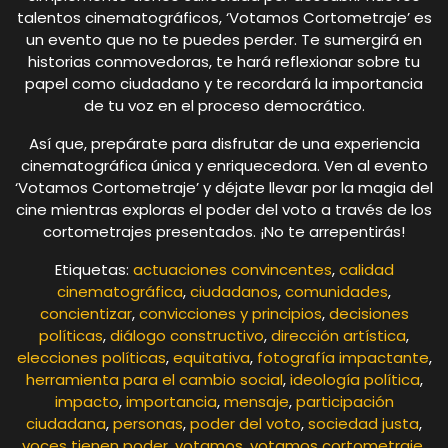
talentos cinematográficos, ‘Votamos Cortometraje’ es
un evento que no te puedes perder. Te sumergirá en
historias conmovedoras, te hará reflexionar sobre tu
papel como ciudadano y te recordará la importancia
de tu voz en el proceso democrático.
Así que, prepárate para disfrutar de una experiencia
cinematográfica única y enriquecedora. Ven al evento
‘Votamos Cortometraje’ y déjate llevar por la magia del
cine mientras exploras el poder del voto a través de los
cortometrajes presentados. ¡No te arrepentirás!
Etiquetas:
actuaciones convincentes
,
calidad
cinematográfica
,
ciudadanos
,
comunidades
,
concientizar
,
convicciones y principios
,
decisiones
políticas
,
diálogo constructivo
,
dirección artística
,
elecciones políticas
,
equitativa
,
fotografía impactante
,
herramienta para el cambio social
,
ideología política
,
impacto
,
importancia
,
mensaje
,
participación
ciudadana
,
personas
,
poder del voto
,
sociedad justa
,
voces tienen poder
,
votamos
,
votamos cortometraje
,