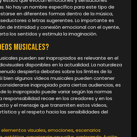
 y estilos que evocan emociones y sensaciones
as. No hay un nombre específico para este tipo de
starse en diferentes formas dentro de la música,
 seductores o letras sugerentes. Lo importante es
ón de intimidad y conexión emocional con el oyente,
rta los sentidos y estimula la imaginación.
ídeos musicales?
usicales pueden ser inapropiados es relevante en el
iovisuales disponibles en la actualidad. La naturaleza
 menudo despierta debates sobre los límites de la
. Si bien algunos vídeos musicales pueden contener
considerarse inapropiado para ciertas audiencias, es
 de lo inapropiado puede variar según las normas
 la responsabilidad recae en los creadores y en los
acto y el mensaje que transmiten estos vídeos,
rtística y el respeto hacia las sensibilidades del
,
elementos visuales
,
emociones
,
escenarios
a
,
estética
,
experiencia envuelta
,
explorando
,
fusión
,