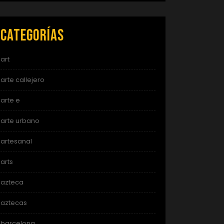
Categorías
art
arte callejero
arte e
arte urbano
artesanal
arts
azteca
aztecas
barcelona