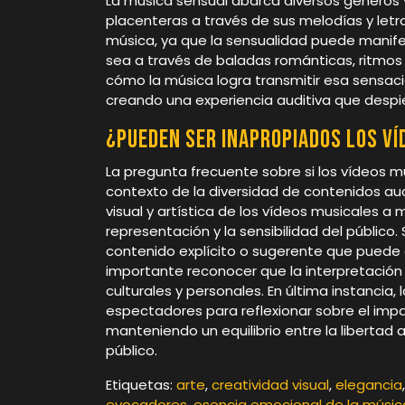
La música sensual abarca diversos géneros
placenteras a través de sus melodías y letr
música, ya que la sensualidad puede manife
sea a través de baladas románticas, ritmos
cómo la música logra transmitir esa sensaci
creando una experiencia auditiva que despie
¿Pueden ser inapropiados los v
La pregunta frecuente sobre si los vídeos m
contexto de la diversidad de contenidos aud
visual y artística de los vídeos musicales a
representación y la sensibilidad del público
contenido explícito o sugerente que puede 
importante reconocer que la interpretación
culturales y personales. En última instancia,
espectadores para reflexionar sobre el imp
manteniendo un equilibrio entre la libertad a
público.
Etiquetas:
arte
,
creatividad visual
,
elegancia
evocadores
,
esencia emocional de la músic