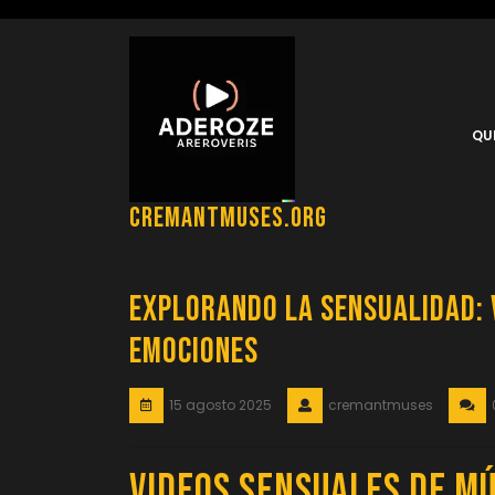
Saltar
al
contenido
QU
cremantmuses.org
Explorando la Sensualidad: 
Emociones
15 agosto 2025
cremantmuses
Videos Sensuales de Mú