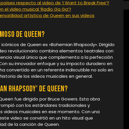
aíses respecto al video de ‘I Want to Break Free’?
en el video musical ‘Radio Ga Ga’?
rsatilidad artística de Queen en sus videos
amoso de Queen?
 icónicos de Queen es «Bohemian Rhapsody». Dirigido
ideo revolucionario combina elementos teatrales con
riencia visual única que complementa a la perfección
. Con su innovador enfoque y su impacto duradero en
ha convertido en un referente indiscutible no solo en
historia de los videos musicales en general.
mian Rhapsody’ de Queen?
Queen fue dirigido por Bruce Gowers. Esta obra
rompió con los estándares tradicionales y
los videos musicales en ese momento. Con una
este video se convirtió en un hito visual que
ad de la canción de Queen.