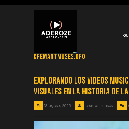
Saltar
al
contenido
QU
cremantmuses.org
Explorando los Videos Music
Visuales en la Historia de l
18 agosto 2025
cremantmuses