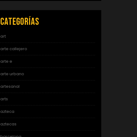
Categorías
art
arte callejero
arte e
arte urbano
artesanal
arts
azteca
aztecas
barcelona