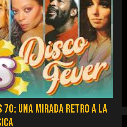
s 70: Una Mirada Retro a la
sica