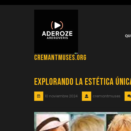
Saltar
al
contenido
QU
cremantmuses.org
Explorando la Estética Única
10 noviembre 2024
cremantmuses