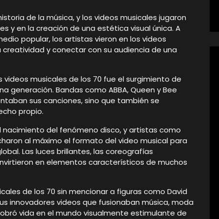
istoria de la música, y los videos musicales jugaron
nes y en la creación de una estética visual única. A
edio popular, los artistas vieron en los videos
 creatividad y conectar con su audiencia de una
videos musicales de los 70 fue el surgimiento de
a una generación. Bandas como ABBA, Queen y Bee
ntaban sus canciones, sino que también se
recho propio.
l nacimiento del fenómeno disco, y artistas como
haron al máximo el formato del video musical para
obal. Las luces brillantes, las coreografías
onvirtieron en elementos característicos de muchos
ales de los 70 sin mencionar a figuras como David
 sus innovadores videos que fusionaban música, moda
 cobró vida en el mundo visualmente estimulante de