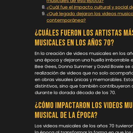
musicales de esa época?
¿Cuál fue el impacto cultural y social 
¿Qué legado dejaron los videos musical
contemporánea?
¿Cuáles fueron los artistas más
musicales en los años 70?
En la creación de videos musicales en los a
una época y dejaron una huella imborrable e
Bee Gees, Donna Summer y David Bowie se de
realización de videos que no solo acompañ
en obras visuales únicas y memorables. Estos
distintivos, sino que también contribuyeron 
durante la dorada década de los 70.
¿Cómo impactaron los videos mus
musical de la época?
Los videos musicales de los años 70 tuvieron
la época al transformar la forma en que los 