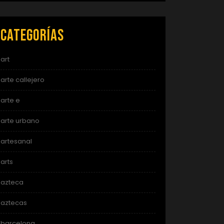
Categorías
art
arte callejero
arte e
arte urbano
artesanal
arts
azteca
aztecas
barcelona