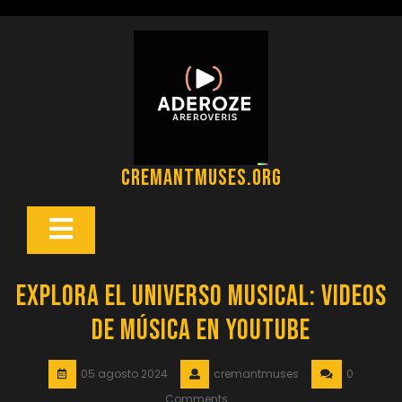
Saltar
al
contenido
cremantmuses.org
Botón
Abrir
Explora el Universo Musical: Videos
de Música en YouTube
05 agosto 2024
cremantmuses
0
Comments