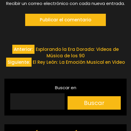
Recibir un correo electrónico con cada nueva entrada.
Navegación
Anterior:
Explorando la Era Dorada: Videos de
Música de los 90
de
Siguiente:
El Rey León: La Emoción Musical en Video
entradas
Buscar en
Buscar