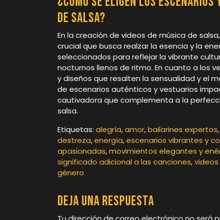
¿Cómo se eligen los escenarios 
de salsa?
En la creación de videos de música de salsa,
crucial que busca realzar la esencia y la ene
seleccionados para reflejar la vibrante cultu
nocturnos llenos de ritmo. En cuanto a los ve
y diseños que resalten la sensualidad y el m
de escenarios auténticos y vestuarios impac
cautivadora que complementa a la perfecció
salsa.
Etiquetas:
alegría
,
amor
,
bailarines expertos
destreza
,
energía
,
escenarios vibrantes y co
apasionadas
,
movimientos elegantes y ené
significado adicional a las canciones
,
videos
género
Deja una respuesta
Tu dirección de correo electrónico no será p