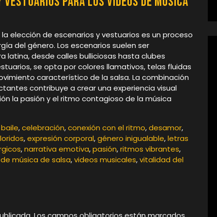
y vestuarios para los videos de música
 la elección de escenarios y vestuarios es un proceso
rgía del género. Los escenarios suelen ser
ra latina, desde calles bulliciosas hasta clubes
stuarios, se opta por colores llamativos, telas fluidas
ovimiento característico de la salsa. La combinación
tantes contribuye a crear una experiencia visual
n la pasión y el ritmo contagioso de la música
,
baile
,
celebración
,
conexión con el ritmo
,
desamor
,
loridos
,
expresión corporal
,
género inigualable
,
letras
rgicos
,
narrativa emotiva
,
pasión
,
ritmos vibrantes
,
 de música de salsa
,
videos musicales
,
vitalidad del
ublicada.
Los campos obligatorios están marcados