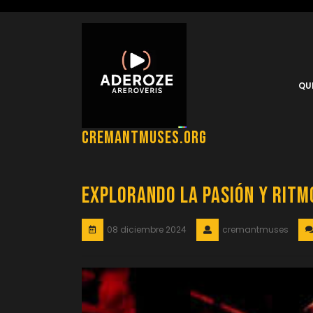
Saltar
al
contenido
QU
cremantmuses.org
Explorando la Pasión y Ritmo
08 diciembre 2024
cremantmuses