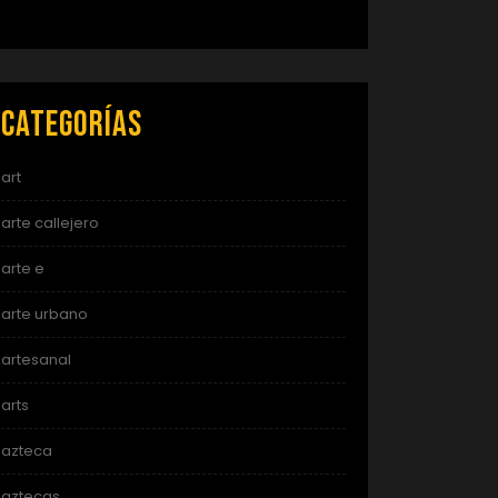
Categorías
art
arte callejero
arte e
arte urbano
artesanal
arts
azteca
aztecas