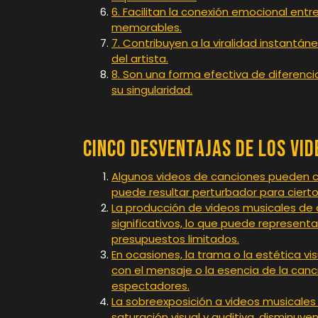
6. Facilitan la conexión emocional entr
memorables.
7. Contribuyen a la viralidad instantán
del artista.
8. Son una forma efectiva de diferen
su singularidad.
Cinco Desventajas de los Vi
Algunos videos de canciones pueden co
puede resultar perturbador para ciert
La producción de videos musicales de a
significativos, lo que puede represent
presupuestos limitados.
En ocasiones, la trama o la estética v
con el mensaje o la esencia de la canc
espectadores.
La sobreexposición a videos musicales 
saturación visual y auditiva, disminuye