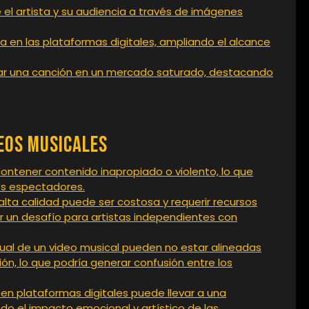
e el artista y su audiencia a través de imágenes
ea en las plataformas digitales, ampliando el alcance
ciar una canción en un mercado saturado, destacando
deos Musicales
ntener contenido inapropiado o violento, lo que
os espectadores.
lta calidad puede ser costosa y requerir recursos
ar un desafío para artistas independientes con
isual de un video musical pueden no estar alineadas
ión, lo que podría generar confusión entre los
en plataformas digitales puede llevar a una
ndo el impacto emocional y artístico de las