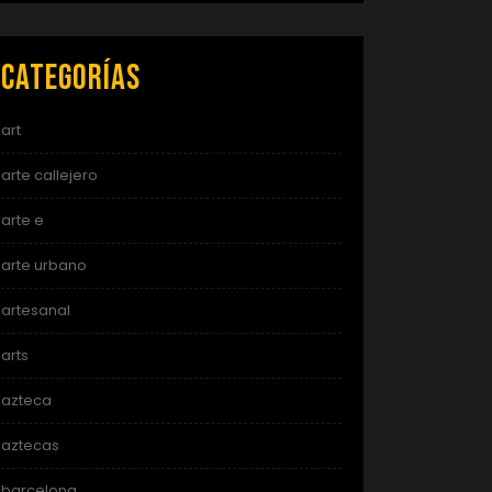
Categorías
art
arte callejero
arte e
arte urbano
artesanal
arts
azteca
aztecas
barcelona