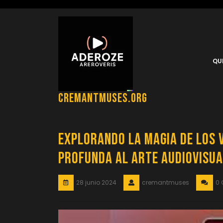
Saltar
al
contenido
QU
cremantmuses.org
Explorando la Magia de los 
Profunda al Arte Audiovisua
28 junio 2024
cremantmuses
0