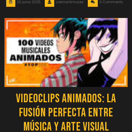
20 junio 2025
cremantmuses
0 Comments
Videoclips Animados: La
Fusión Perfecta entre
Música y Arte Visual