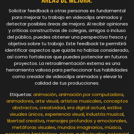
áreas de mejora.
Solicitar feedback a otras personas es fundamental
para mejorar tu trabajo en videoclips animados y
detectar posibles áreas de mejora. Al recibir opiniones
y críticas constructivas de colegas, amigos o incluso
del público, puedes obtener una perspectiva fresca y
objetiva sobre tu trabajo. Este feedback te permitirá
identificar aspectos que quizás no habías considerado,
así como fortalezas que puedes potenciar en futuros
proyectos. La retroalimentación externa es una
herramienta valiosa para perfeccionar tus habilidades
como creador de videoclips animados y elevar la
calidad de tus producciones.
Etiquetas:
animación
,
animación por computadora
,
animadores
,
arte visual
,
artistas musicales
,
conceptos
abstractos
,
creatividad
,
era digital actual
,
estilos
visuales únicos
,
experiencia visual
,
industria musical
,
libertad creativa
,
mensajes profundos y emocionales
,
metáforas visuales
,
mundos imaginarios
,
música
,
personajes fantásticos
,
piezas audiovisuales
,
potencial