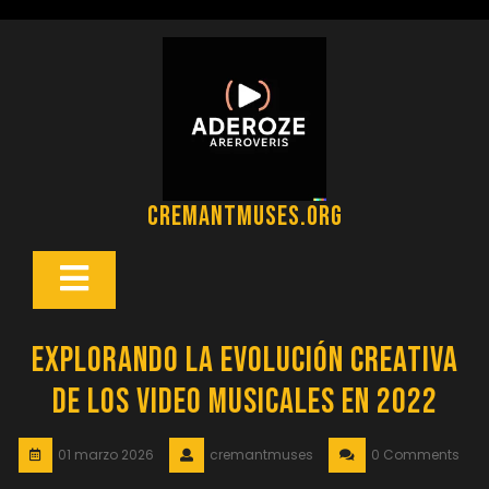
Saltar
al
contenido
cremantmuses.org
Botón
Abrir
Explorando la Evolución Creativa
de los Video Musicales en 2022
01 marzo 2026
cremantmuses
0 Comments