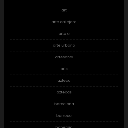
art
arte callejero
arte e
arte urbano
artesanal
arts
azteca
aztecas
barcelona
barroco
bohemia