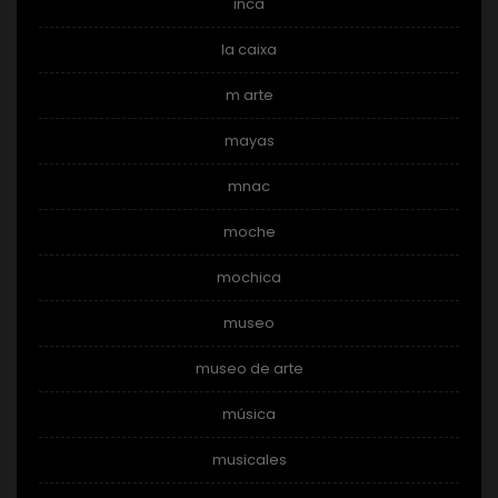
inca
la caixa
m arte
mayas
mnac
moche
mochica
museo
museo de arte
música
musicales