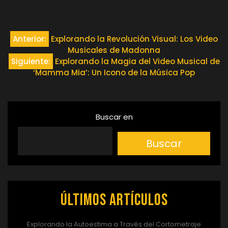
Navegación
Anterior:
Explorando la Revolución Visual: Los Video
Musicales de Madonna
de
Siguiente:
Explorando la Magia del Video Musical de
‘Mamma Mia’: Un Icono de la Música Pop
entradas
Buscar en
Buscar
Últimos artículos
Explorando la Autoestima a Través del Cortometraje