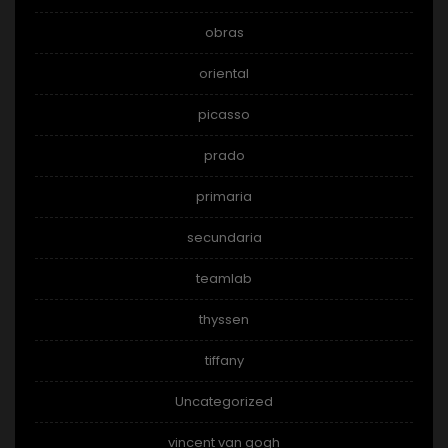
obras
oriental
picasso
prado
primaria
secundaria
teamlab
thyssen
tiffany
Uncategorized
vincent van gogh