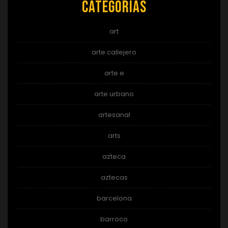
Categorías
art
arte callejero
arte e
arte urbano
artesanal
arts
azteca
aztecas
barcelona
barroco