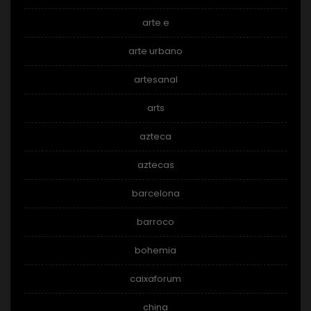
arte e
arte urbano
artesanal
arts
azteca
aztecas
barcelona
barroco
bohemia
caixaforum
china