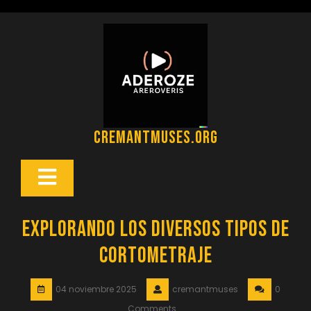
Saltar
al
contenido
cremantmuses.org
Botón
Abrir
Explorando los Diversos Tipos de
Cortometraje
04 noviembre 2025
cremantmuses
0
Comments