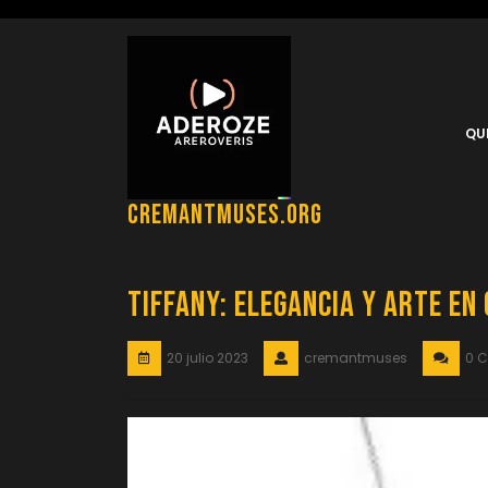
Saltar
al
contenido
QU
cremantmuses.org
Tiffany: Elegancia y Arte en
20 julio 2023
cremantmuses
0 