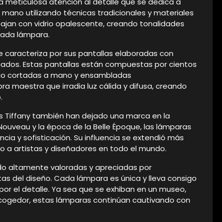
la meticulosa atención al detalle que se dedica a
mano utilizando técnicas tradicionales y materiales
bajan con vidrio opalescente, creando tonalidades
cada lámpara.
 se caracteriza por sus pantallas elaboradas con
rincados. Estas pantallas están compuestas por cientos
idrio cortadas a mano y ensambladas
ra maestra que irradia luz cálida y difusa, creando
.
s Tiffany también han dejado una marca en la
 Nouveau y la época de la Belle Époque, las lámparas
ncia y sofisticación. Su influencia se extendió más
ando a artistas y diseñadores en todo el mundo.
ndo altamente valoradas y apreciadas por
tas del diseño. Cada lámpara es única y lleva consigo
 por el detalle. Ya sea que se exhiban en un museo,
cogedor, estas lámparas continúan cautivando con