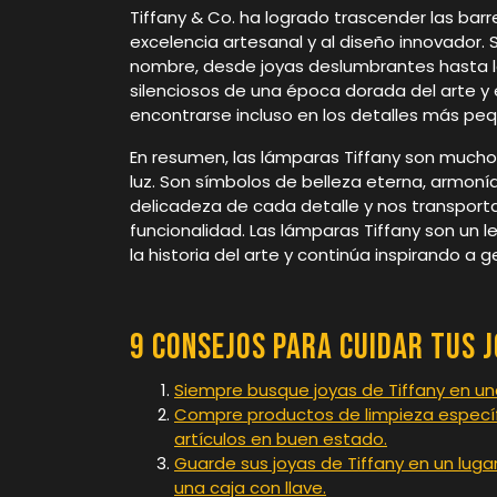
Tiffany & Co. ha logrado trascender las barr
excelencia artesanal y al diseño innovador.
nombre, desde joyas deslumbrantes hasta la
silenciosos de una época dorada del arte y
encontrarse incluso en los detalles más pe
En resumen, las lámparas Tiffany son much
luz. Son símbolos de belleza eterna, armonía 
delicadeza de cada detalle y nos transport
funcionalidad. Las lámparas Tiffany son un 
la historia del arte y continúa inspirando a 
9 consejos para cuidar tus 
Siempre busque joyas de Tiffany en una
Compre productos de limpieza específi
artículos en buen estado.
Guarde sus joyas de Tiffany en un luga
una caja con llave.