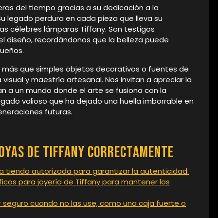
eras del tiempo gracias a su dedicación a la
 Su legado perdura en cada pieza que lleva su
s célebres lámparas Tiffany. Son testigos
 el diseño, recordándonos que la belleza puede
queños.
o más que simples objetos decorativos o fuentes de
visual y maestría artesanal. Nos invitan a apreciar la
an a un mundo donde el arte se fusiona con la
legado valioso que ha dejado una huella imborrable en
generaciones futuras.
joyas de Tiffany correctamente
 tienda autorizada para garantizar la autenticidad.
cos para joyería de Tiffany para mantener los
r seguro cuando no las use, como una caja fuerte o