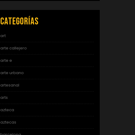
Categorías
art
arte callejero
arte e
arte urbano
artesanal
arts
azteca
aztecas
barcelona