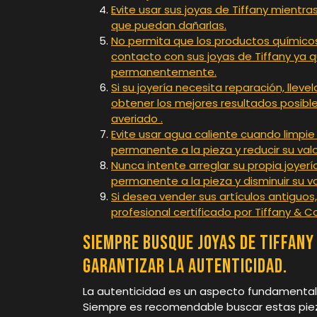
Evite usar sus joyas de Tiffany mientra
que puedan dañarlas.
No permita que los productos químicos
contacto con sus joyas de Tiffany ya 
permanentemente.
Si su joyería necesita reparación, lleve
obtener los mejores resultados posible
averiado .
Evite usar agua caliente cuando limpie
permanente a la pieza y reducir su valo
Nunca intente arreglar su propia joyerí
permanente a la pieza y disminuir su va
Si desea vender sus artículos antiguo
profesional certificado por Tiffany & C
Siempre busque joyas de Tiffany
garantizar la autenticidad.
La autenticidad es un aspecto fundamental c
Siempre es recomendable buscar estas piez