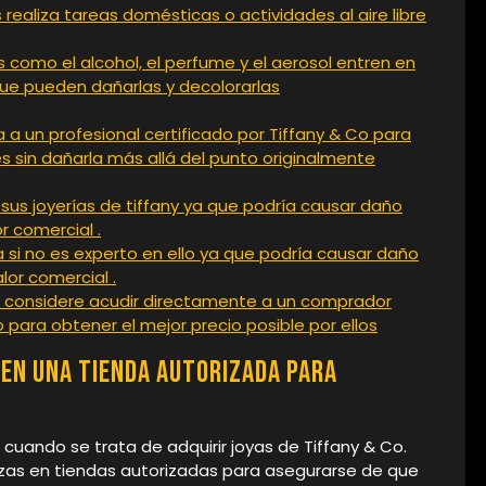
s realiza tareas domésticas o actividades al aire libre
 como el alcohol, el perfume y el aerosol entren en
que pueden dañarlas y decolorarlas
la a un profesional certificado por Tiffany & Co para
s sin dañarla más allá del punto originalmente
 sus joyerías de tiffany ya que podría causar daño
r comercial .
a si no es experto en ello ya que podría causar daño
lor comercial .
s, considere acudir directamente a un comprador
o para obtener el mejor precio posible por ellos
 en una tienda autorizada para
uando se trata de adquirir joyas de Tiffany & Co.
as en tiendas autorizadas para asegurarse de que