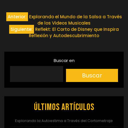
Navegación
Anterior:
Explorando el Mundo de la Salsa a Través
de los Videos Musicales
de
Siguiente:
Reflekt: El Corto de Disney que Inspira
Reflexión y Autodescubrimiento
entradas
Buscar en
Buscar
Últimos artículos
Explorando la Autoestima a Través del Cortometraje