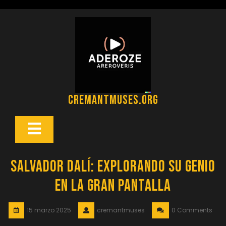
Saltar
al
contenido
cremantmuses.org
Botón
Abrir
Salvador Dalí: Explorando su Genio
en la Gran Pantalla
15 marzo 2025
cremantmuses
0 Comments