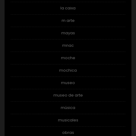
la caixa
m arte
mayas
mnac
moche
mochica
museo
museo de arte
música
musicales
obras