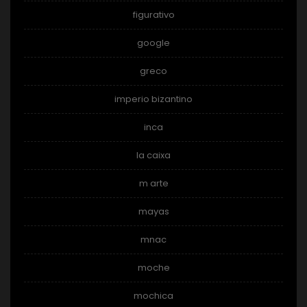
figurativo
google
greco
imperio bizantino
inca
la caixa
m arte
mayas
mnac
moche
mochica