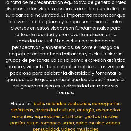
La falta de representación equitativa de género o roles
diversos en los videos musicales de salsa puede limitar
su alcance e inclusividad. Es importante reconocer que
la diversidad de género y la representación de roles
diversos en estos videos son fundamentales para
reflejar la realidad y promover la inclusión en la
sociedad actual. Al no incluir una variedad de
perspectivas y experiencias, se corre el riesgo de
perpetuar estereotipos limitantes y excluir a ciertos
grupos de personas. La salsa, como expresión artística
tan rica y vibrante, tiene el potencial de ser un vehículo
poderoso para celebrar la diversidad y fomentar la
igualdad, por lo que es crucial que los videos musicales
del género reflejen esta diversidad en todas sus
formas.
Etiquetas:
baile
,
coloridos vestuarios
,
coreografías
dinámicas
,
diversidad cultural
,
energía
,
escenarios
vibrantes
,
expresiones artísticas
,
gestos faciales
,
pasión
,
ritmo
,
romance
,
salsa
,
salsa musica videos
,
sensualidad
,
videos musicales