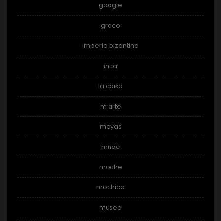
google
greco
imperio bizantino
inca
la caixa
m arte
mayas
mnac
moche
mochica
museo