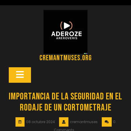
Saltar
al
contenido
cremantmuses.org
Botón
Abrir
Importancia de la seguridad en el
rodaje de un cortometraje
08 octubre 2024
cremantmuses
0
Comments