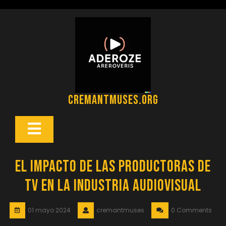
Saltar
al
contenido
cremantmuses.org
Botón
Abrir
El Impacto de las Productoras de
TV en la Industria Audiovisual
01 mayo 2024
cremantmuses
0 Comments