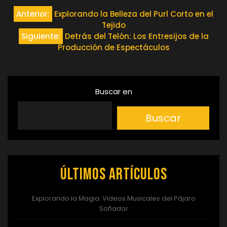
Navegación
Anterior:
Explorando la Belleza del Purl Corto en el
Tejido
de
Siguiente:
Detrás del Telón: Los Entresijos de la
Producción de Espectáculos
entradas
Buscar en
Buscar
Últimos artículos
Explorando la Magia: Videos Musicales del Pájaro
Soñador