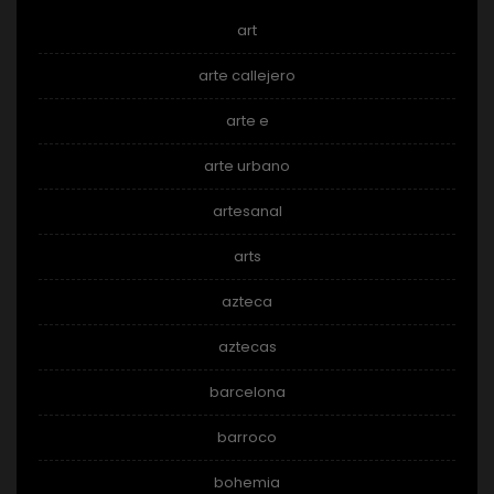
art
arte callejero
arte e
arte urbano
artesanal
arts
azteca
aztecas
barcelona
barroco
bohemia