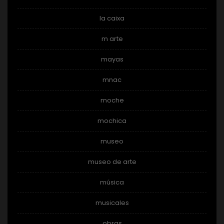
la caixa
m arte
mayas
mnac
moche
mochica
museo
museo de arte
música
musicales
obras